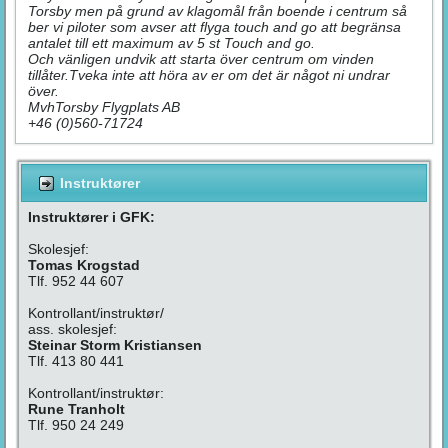
Torsby men på grund av klagomål från boende i centrum så
ber vi piloter som avser att flyga touch and go att begränsa
antalet till ett maximum av 5 st Touch and go.
Och vänligen undvik att starta över centrum om vinden
tillåter.Tveka inte att höra av er om det är något ni undrar
över.
MvhTorsby Flygplats AB
+46 (0)560-71724
Instruktører
Instruktører i GFK:
Skolesjef:
Tomas Krogstad
Tlf. 952 44 607
Kontrollant/instruktør/
ass. skolesjef:
Steinar Storm Kristiansen
Tlf. 413 80 441
Kontrollant/instruktør:
Rune Tranholt
Tlf. 950 24 249