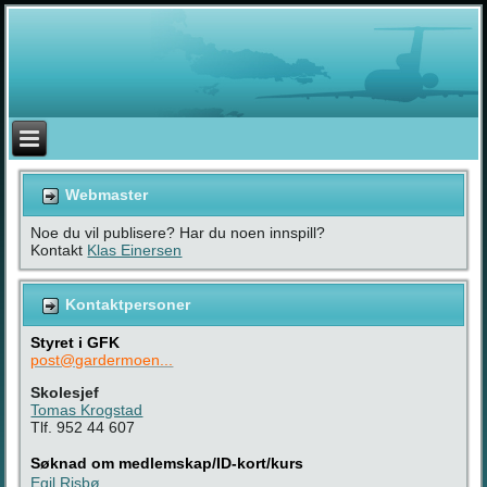
Webmaster
Noe du vil publisere? Har du noen innspill?
Kontakt
Klas Einersen
Kontaktpersoner
Styret i GFK
post@gardermoen...
Skolesjef
Tomas Krogstad
Tlf. 952 44 607
Søknad om medlemskap/ID-kort/kurs
Egil Risbø