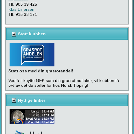
Tlf.
905 39 425
Klas Einersen
Tlf. 915 33 171
Støtt klubben
Støtt oss med din grasrotandel!
Ved å tilknytte GFK som din grasrotmottaker, vil klubben få
5% av det du spiller for hos Norsk Tipping!
Nyttige linker