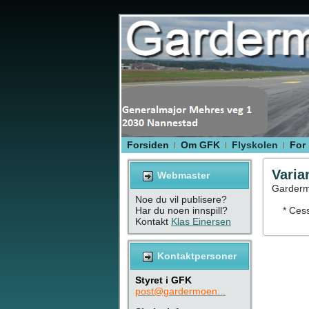
Forsiden
Om GFK
Flyskolen
For
Varia
Webmaster
Gardermo
Noe du vil publisere?
Har du noen innspill?
* Cessn
Kontakt
Klas Einersen
Kontaktpersoner
Styret i GFK
post@gardermoen...