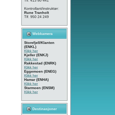
Tlf. 413 80 441
Kontrollant/instruktør:
Rune Tranholt
Tlf. 950 24 249
Webkamera
Storefjell/Klanten
(ENKL)
Klikk her
Kjeller (ENKJ)
Klikk her
Rakkestad (ENRK)
Klikk her
Eggemoen (ENEG)
Klikk her
Hamar (ENHA)
Klikk her
Starmoen (ENSM)
Klikk her
Destinasjoner