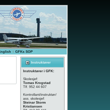
English
GFKs SOP
Instruktører
Instruktører i GFK:
Skolesjef:
Tomas Krogstad
Tlf. 952 44 607
Kontrollant/instruktør/
ass. skolesjef:
Steinar Storm
Kristiansen