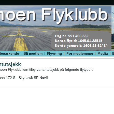
 besøkende
Bli medlem
Flyvning
For medlemmer
Media
ntutsjekk
en Flyklubb kan tilby variantutsjekk på følgende flytyper:
a 172 S - Skyhawk SP NavII