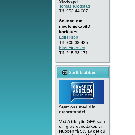
Skolesjef
Tomas Krogstad
Tlf. 952 44 607
Søknad om
medlemskap/ID-
kort/kurs
Egil Risbø
Tlf.
905 39 425
Klas Einersen
Tlf. 915 33 171
Støtt klubben
Støtt oss med din
grasrotandel!
Ved å tilknytte GFK som
din grasrotmottaker, vil
klubben få 5% av det du