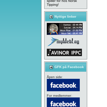
spiller for hos Norsk
Tipping!
Nyttige linker
GFK på Facebook
Åpen side:
For medlemmer: