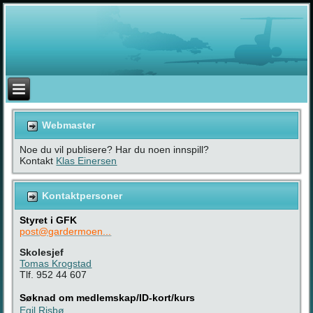
Webmaster
Noe du vil publisere? Har du noen innspill?
Kontakt
Klas Einersen
Kontaktpersoner
Styret i GFK
post@gardermoen...
Skolesjef
Tomas Krogstad
Tlf. 952 44 607
Søknad om medlemskap/ID-kort/kurs
Egil Risbø