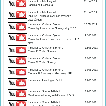
Innsendt av Nils Flatjord
26.04.2014
Landing på Fjällbacka
Innsendt av Nils Flatjord
26.04.2014
Inbound Fjällbacka over den svenske
skjärgården
Innsendt av Christian Bjørtomt
23.05.2012
Cirrus flight from Berlin-Norway May 2012
Innsendt av Christian Bjørtomt
22.03.2012
Cirrus flight from Gardermoen to Berlin
. IFR
flight
Innsendt av Christian Bjørtomt
12.03.2012
Cirrus 22 Turbo Norway
Innsendt av Christian Bjørtomt
12.03.2012
Cirrus 22 Turbo Norway
Innsendt av Christian Bjørtomt
13.03.2012
Cessna 182 Norway to Germany VFR
Innsendt av Hannington Goldin
13.03.2012
Innsendt av Sondre Millidahl
13.03.2012
Gardermoen landing with Cessna 172 S
Innsendt av Sondre Millidahl
13.03.2012
Landing at Starmoen 06.11.10